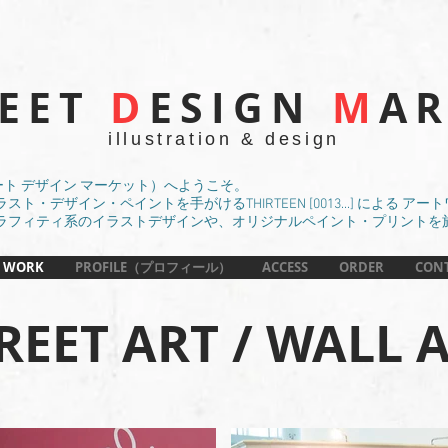
REET
D
ESIGN
M
AR
illustration & design
（ストリート デザイン マーケット）へようこそ。
・デザイン・ペイントを手がけるTHIRTEEN [0013...] による 
ラフィティ系のイラストデザインや、オリジナルペイント・プリントを
 WORK
PROFILE（プロフィール）
ACCESS
ORDER
CON
REET ART / WALL 