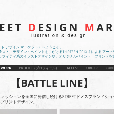
REET
D
ESIGN
M
AR
illustration & design
（ストリート デザイン マーケット）へようこそ。
・デザイン・ペイントを手がけるTHIRTEEN [0013...] による 
ラフィティ系のイラストデザインや、オリジナルペイント・プリントを
 WORK
PROFILE（プロフィール）
ACCESS
ORDER
CON
​【BATTLE LINE】
ッションを全国に発信し続けるSTREETドメスブランドショップ「B
のプリントデザイン。