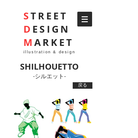
S
TREET
D
ESIGN
M
ARKET
illustration & design
SHILHOUETTO
-シルエット-
戻る